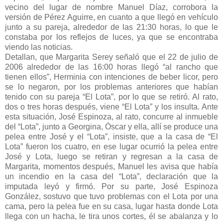
vecino del lugar de nombre Manuel Díaz, corrobora la
versión de Pérez Aguirre, en cuanto a que llegó en vehículo
junto a su pareja, alrededor de las 21:30 horas, lo que le
constaba por los reflejos de luces, ya que se encontraba
viendo las noticias.
Detallan, que Margarita Serey señaló que el 22 de julio de
2006 alrededor de las 16:00 horas llegó “al rancho que
tienen ellos”, Herminia con intenciones de beber licor, pero
se lo negaron, por los problemas anteriores que habían
tenido con su pareja “El Lota”, por lo que se retiró. Al rato,
dos o tres horas después, viene “El Lota” y los insulta. Ante
esta situación, José Espinoza, al rato, concurre al inmueble
del “Lota”, junto a Georgina, Óscar y ella, allí se produce una
pelea entre José y el “Lota”, insiste, que a la casa de “El
Lota” fueron los cuatro, en ese lugar ocurrió la pelea entre
José y Lota, luego se retiran y regresan a la casa de
Margarita, momentos después, Manuel les avisa que había
un incendio en la casa del “Lota”, declaración que la
imputada leyó y firmó. Por su parte, José Espinoza
González, sostuvo que tuvo problemas con el Lota por una
cama, pero la pelea fue en su casa, lugar hasta donde Lota
llega con un hacha, le tira unos cortes, él se abalanza y lo