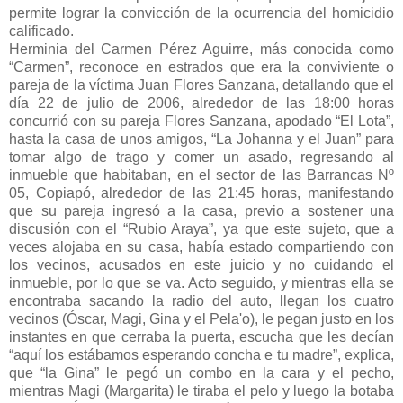
permite lograr la convicción de la ocurrencia del homicidio
calificado.
Herminia del Carmen Pérez Aguirre, más conocida como
“Carmen”, reconoce en estrados que era la conviviente o
pareja de la víctima Juan Flores Sanzana, detallando que el
día 22 de julio de 2006, alrededor de las 18:00 horas
concurrió con su pareja Flores Sanzana, apodado “El Lota”,
hasta la casa de unos amigos, “La Johanna y el Juan” para
tomar algo de trago y comer un asado, regresando al
inmueble que habitaban, en el sector de las Barrancas Nº
05, Copiapó, alrededor de las 21:45 horas, manifestando
que su pareja ingresó a la casa, previo a sostener una
discusión con el “Rubio Araya”, ya que este sujeto, que a
veces alojaba en su casa, había estado compartiendo con
los vecinos, acusados en este juicio y no cuidando el
inmueble, por lo que se va. Acto seguido, y mientras ella se
encontraba sacando la radio del auto, llegan los cuatro
vecinos (Óscar, Magi, Gina y el Pela'o), le pegan justo en los
instantes en que cerraba la puerta, escucha que les decían
“aquí los estábamos esperando concha e tu madre”, explica,
que “la Gina” le pegó un combo en la cara y el pecho,
mientras Magi (Margarita) le tiraba el pelo y luego la botaba