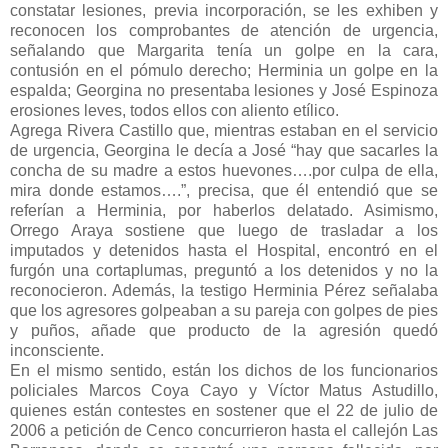
constatar lesiones, previa incorporación, se les exhiben y
reconocen los comprobantes de atención de urgencia,
señalando que Margarita tenía un golpe en la cara,
contusión en el pómulo derecho; Herminia un golpe en la
espalda; Georgina no presentaba lesiones y José Espinoza
erosiones leves, todos ellos con aliento etílico.
Agrega Rivera Castillo que, mientras estaban en el servicio
de urgencia, Georgina le decía a José “hay que sacarles la
concha de su madre a estos huevones….por culpa de ella,
mira donde estamos….”, precisa, que él entendió que se
referían a Herminia, por haberlos delatado. Asimismo,
Orrego Araya sostiene que luego de trasladar a los
imputados y detenidos hasta el Hospital, encontró en el
furgón una cortaplumas, preguntó a los detenidos y no la
reconocieron. Además, la testigo Herminia Pérez señalaba
que los agresores golpeaban a su pareja con golpes de pies
y puños, añade que producto de la agresión quedó
inconsciente.
En el mismo sentido, están los dichos de los funcionarios
policiales Marcos Coya Cayo y Víctor Matus Astudillo,
quienes están contestes en sostener que el 22 de julio de
2006 a petición de Cenco concurrieron hasta el callejón Las