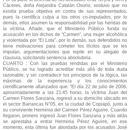
Cáceres, doña Alejandra Catalán Osorio, sostuvo que no
existía prueba objetiva en contra de sus representados,
pues la científica culpa a los otros co-imputados, por lo
demás, ellos asumen la responsabilidad por las heridas de
la víctima. Añade, que el Ministerio Público funda su
acusación en los dichos de “Carmen”, una mujer alcohólica
y violentada por “El Lota”, por lo demás, sus defendidos no
tiene motivaciones para cometer los ilícitos que se les
imputan, argumentaciones que repite en su alegato de
clausura, solicitando sentencia absolutoria.
CUARTO : Con las pruebas rendidas por el Ministerio
Público, se ha logrado acreditar más allá de toda duda
razonable, y sin contradecir los principios de la lógica, las
máximas de la experiencia y los conocimientos
científicamente afianzados que: “El día 22 de julio de 2006,
aproximadamente a las 21:45 horas, la víctima Juan del
Carmen Flores Sanzana, regresó a su domicilio ubicado en
el sector Barrancas N°05, en la ciudad de Copiapó, junto a
su conviviente Herminia del Carmen Pérez Aguirre. Cuando
llegaron, primero ingresó Juan Flores Sanzana y más atrás
se aprestaba a entrar Herminia Pérez Aguirre, en ese
momento, esta última fue abordada por los acusados José