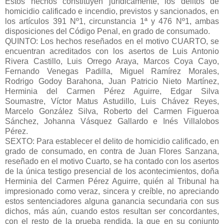
Estos hechos constituyen jurídicamente, los delitos de
homicidio calificado e incendio, previstos y sancionados, en
los artículos 391 Nº1, circunstancia 1ª y 476 Nº1, ambas
disposiciones del Código Penal, en grado de consumado.
QUINTO: Los hechos reseñados en el motivo CUARTO, se
encuentran acreditados con los asertos de Luis Antonio
Rivera Castillo, Luis Orrego Araya, Marcos Coya Cayo,
Fernando Venegas Padilla, Miguel Ramírez Morales,
Rodrigo Godoy Barahona, Juan Patricio Nieto Martínez,
Herminia del Carmen Pérez Aguirre, Edgar Silva
Soumastre, Víctor Matus Astudillo, Luis Chávez Reyes,
Marcelo González Silva, Roberto del Carmen Figueroa
Sánchez, Johanna Vásquez Gallardo e Inés Villalobos
Pérez.
SEXTO: Para establecer el delito de homicidio calificado, en
grado de consumado, en contra de Juan Flores Sanzana,
reseñado en el motivo Cuarto, se ha contado con los asertos
de la única testigo presencial de los acontecimientos, doña
Herminia del Carmen Pérez Aguirre, quién al Tribunal ha
impresionado como veraz, sincera y creíble, no apreciando
estos sentenciadores alguna ganancia secundaria con sus
dichos, más aún, cuando estos resultan ser concordantes,
con el resto de la prueba rendida, la que en su conjunto