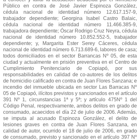
Público en contra de José Javier Espinoza González,
cédula nacional de identidad número 12.617.157-9,
trabajador dependiente; Georgina Isabel Castro Balaic,
cédula nacional de identidad número 11.466.385-9,
trabajadora dependiente; Óscar Rodrigo Cruz Neyra, cédula
nacional de identidad número 10.852.552-5, trabajador
dependiente; y, Margarita Ester Serey Cáceres, cédula
nacional de identidad número 6.713.689-6, labores de casa;
todos domiciliados en el sector Barrancas Nº 05, de esta
ciudad y actualmente en prisión preventiva en el Centro de
Cumplimiento Penitenciario de Copiapó, por sus
responsabilidades en calidad de co-autores de los delitos
de homicidio calificado en contra de Juan Flores Sanzana; e
incendio del inmueble ubicada en sector Las Barracas Nº
05 de Copiapó, ilícitos previstos y sancionados en el artículo
391 Nº 1, circunstancias 1ª y 5ª; y artículo 475Nº 1 del
Código Penal, respectivamente, ambos delitos en grado de
consumado, acaecidos el día 22 de julio de 2006. Además,
se imputa al acusado Espinoza González, el delito de
lesiones graves en contra de Juan Flores Sanzana, en
calidad de autor, ocurrido el 18 de julio de 2006, en grado
de consumado, previsto y sancionado en el artículo 397 Nº