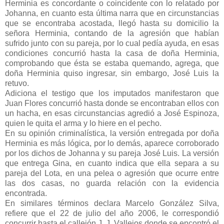
Herminia es concordante o coincidente con lo relatado por
Johanna, en cuanto esta última narra que en circunstancias
que se encontraba acostada, llegó hasta su domicilio la
señora Herminia, contando de la agresión que habían
sufrido junto con su pareja, por lo cual pedía ayuda, en esas
condiciones concurrió hasta la casa de doña Herminia,
comprobando que ésta se estaba quemando, agrega, que
doña Herminia quiso ingresar, sin embargo, José Luis la
retuvo.
Adiciona el testigo que los imputados manifestaron que
Juan Flores concurrió hasta donde se encontraban ellos con
un hacha, en esas circunstancias agredió a José Espinoza,
quien le quita el arma y lo hiere en el pecho.
En su opinión criminalística, la versión entregada por doña
Herminia es más lógica, por lo demás, aparece corroborado
por los dichos de Johanna y su pareja José Luis. La versión
que entrega Gina, en cuanto indica que ella separa a su
pareja del Lota, en una pelea o agresión que ocurre entre
las dos casas, no guarda relación con la evidencia
encontrada.
En similares términos declara Marcelo González Silva,
refiere que el 22 de julio del año 2006, le correspondió
concurrir hasta el callejón J. J. Vallejos donde se encontró el