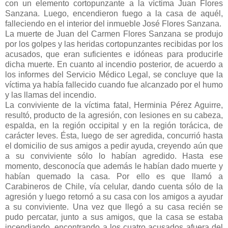
con un elemento cortopunzante a la víctima Juan Flores
Sanzana. Luego, encendieron fuego a la casa de aquél,
falleciendo en el interior del inmueble José Flores Sanzana.
La muerte de Juan del Carmen Flores Sanzana se produjo
por los golpes y las heridas cortopunzantes recibidas por los
acusados, que eran suficientes e idóneas para producirle
dicha muerte. En cuanto al incendio posterior, de acuerdo a
los informes del Servicio Médico Legal, se concluye que la
víctima ya había fallecido cuando fue alcanzado por el humo
y las llamas del incendio.
La conviviente de la víctima fatal, Herminia Pérez Aguirre,
resultó, producto de la agresión, con lesiones en su cabeza,
espalda, en la región occipital y en la región torácica, de
carácter leves. Ésta, luego de ser agredida, concurrió hasta
el domicilio de sus amigos a pedir ayuda, creyendo aún que
a su conviviente sólo lo habían agredido. Hasta ese
momento, desconocía que además le habían dado muerte y
habían quemado la casa. Por ello es que llamó a
Carabineros de Chile, vía celular, dando cuenta sólo de la
agresión y luego retornó a su casa con los amigos a ayudar
a su conviviente. Una vez que llegó a su casa recién se
pudo percatar, junto a sus amigos, que la casa se estaba
incendiando, encontrando a los cuatro acusados afuera del