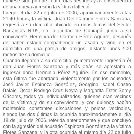
hubiese sido porque cuatro días después y a consecuencia
de una nueva agresión la víctima falleció.
Luego, el día 22 de julio de 2006, aproximadamente a las
21:40 horas, la víctima Juan Del Carmen Flores Sanzana,
regresó a su domicilio ubicado en unas tomas del Sector
Barrancas N°05, en la ciudad de Copiapó, junto a su
conviviente Herminia del Carmen Pérez Aguirre, después
de haber estado compartiendo un asado y vino en el
domicilio de una pareja de amigos, distante unos 500
metros de su domicilio.
Cuando llegaron a su domicilio, primeramente ingresó a él
don Juan Flores Sanzana y más atrás se aprestaba a
ingresar doña Herminia Pérez Aguirre. En ese momento,
esta última fue abordada violentamente por los acusados
José Javier Espinoza González, Georgina Isabel Castro
Balaic, Óscar Rodrigo Cruz Neyra y Margarita Ester Serey
Cáceres, todos ya individualizados, quienes eran vecinos
de la víctima y de su conviviente, y con quienes habían
mantenido constantes discusiones y peleas vecinales,
siendo las dos últimas la ocurrida aproximadamente el día
18 de julio de 2006, referida anteriormente y que concluyó
con la agresión del acusado Espinoza González a la víctima
Flores Sanzana, y la otra ocurrida el mismo día 22 de julio