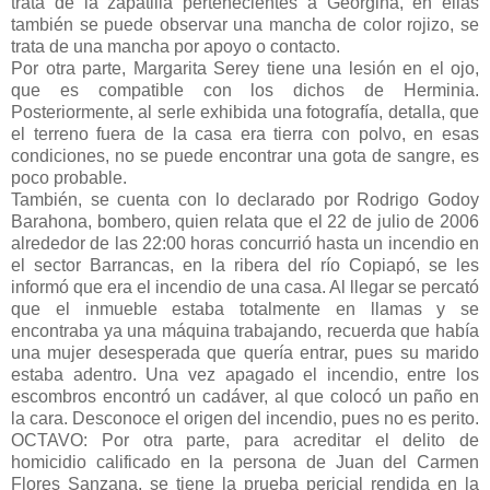
trata de la zapatilla pertenecientes a Georgina, en ellas
también se puede observar una mancha de color rojizo, se
trata de una mancha por apoyo o contacto.
Por otra parte, Margarita Serey tiene una lesión en el ojo,
que es compatible con los dichos de Herminia.
Posteriormente, al serle exhibida una fotografía, detalla, que
el terreno fuera de la casa era tierra con polvo, en esas
condiciones, no se puede encontrar una gota de sangre, es
poco probable.
También, se cuenta con lo declarado por Rodrigo Godoy
Barahona, bombero, quien relata que el 22 de julio de 2006
alrededor de las 22:00 horas concurrió hasta un incendio en
el sector Barrancas, en la ribera del río Copiapó, se les
informó que era el incendio de una casa. Al llegar se percató
que el inmueble estaba totalmente en llamas y se
encontraba ya una máquina trabajando, recuerda que había
una mujer desesperada que quería entrar, pues su marido
estaba adentro. Una vez apagado el incendio, entre los
escombros encontró un cadáver, al que colocó un paño en
la cara. Desconoce el origen del incendio, pues no es perito.
OCTAVO: Por otra parte, para acreditar el delito de
homicidio calificado en la persona de Juan del Carmen
Flores Sanzana, se tiene la prueba pericial rendida en la