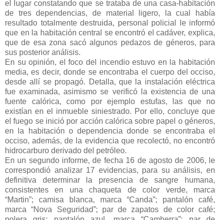
el lugar constatando que se trataba de una casa-habitación
de tres dependencias, de material ligero, la cual había
resultado totalmente destruida, personal policial le informó
que en la habitación central se encontró el cadáver, explica,
que de esa zona sacó algunos pedazos de géneros, para
sus posterior análisis.
En su opinión, el foco del incendio estuvo en la habitación
media, es decir, donde se encontraba el cuerpo del occiso,
desde allí se propagó. Detalla, que la instalación eléctrica
fue examinada, asimismo se verificó la existencia de una
fuente calórica, como por ejemplo estufas, las que no
existían en el inmueble siniestrado. Por ello, concluye que
el fuego se inició por acción calórica sobre papel o géneros,
en la habitación o dependencia donde se encontraba el
occiso, además, de la evidencia que recolectó, no encontró
hidrocarburo derivado del petróleo.
En un segundo informe, de fecha 16 de agosto de 2006, le
correspondió analizar 17 evidencias, para su análisis, en
definitiva determinar la presencia de sangre humana,
consistentes en una chaqueta de color verde, marca
“Martin”; camisa blanca, marca “Canda”; pantalón café,
marca “Nova Seguridad”; par de zapatos de color café;
polera gris; pantalón azul, marca “Camberra”; par de