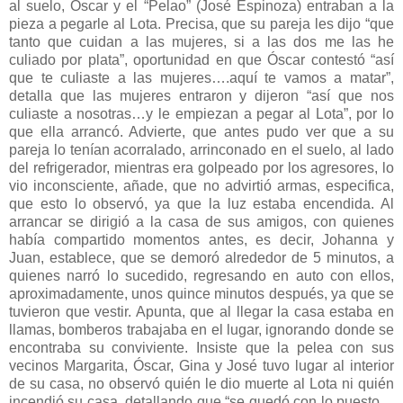
al suelo, Óscar y el “Pelao” (José Espinoza) entraban a la
pieza a pegarle al Lota. Precisa, que su pareja les dijo “que
tanto que cuidan a las mujeres, si a las dos me las he
culiado por plata”, oportunidad en que Óscar contestó “así
que te culiaste a las mujeres….aquí te vamos a matar”,
detalla que las mujeres entraron y dijeron “así que nos
culiaste a nosotras…y le empiezan a pegar al Lota”, por lo
que ella arrancó. Advierte, que antes pudo ver que a su
pareja lo tenían acorralado, arrinconado en el suelo, al lado
del refrigerador, mientras era golpeado por los agresores, lo
vio inconsciente, añade, que no advirtió armas, especifica,
que esto lo observó, ya que la luz estaba encendida. Al
arrancar se dirigió a la casa de sus amigos, con quienes
había compartido momentos antes, es decir, Johanna y
Juan, establece, que se demoró alrededor de 5 minutos, a
quienes narró lo sucedido, regresando en auto con ellos,
aproximadamente, unos quince minutos después, ya que se
tuvieron que vestir. Apunta, que al llegar la casa estaba en
llamas, bomberos trabajaba en el lugar, ignorando donde se
encontraba su conviviente. Insiste que la pelea con sus
vecinos Margarita, Óscar, Gina y José tuvo lugar al interior
de su casa, no observó quién le dio muerte al Lota ni quién
incendió su casa, detallando que “se quedó con lo puesto…