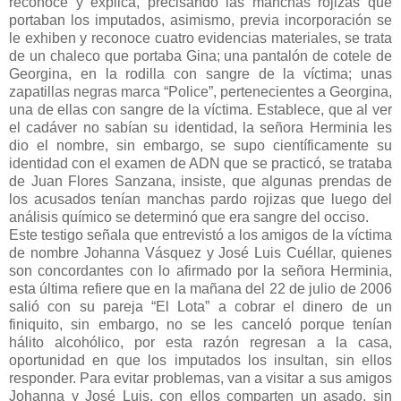
reconoce y explica, precisando las manchas rojizas que
portaban los imputados, asimismo, previa incorporación se
le exhiben y reconoce cuatro evidencias materiales, se trata
de un chaleco que portaba Gina; una pantalón de cotele de
Georgina, en la rodilla con sangre de la víctima; unas
zapatillas negras marca “Police”, pertenecientes a Georgina,
una de ellas con sangre de la víctima. Establece, que al ver
el cadáver no sabían su identidad, la señora Herminia les
dio el nombre, sin embargo, se supo científicamente su
identidad con el examen de ADN que se practicó, se trataba
de Juan Flores Sanzana, insiste, que algunas prendas de
los acusados tenían manchas pardo rojizas que luego del
análisis químico se determinó que era sangre del occiso.
Este testigo señala que entrevistó a los amigos de la víctima
de nombre Johanna Vásquez y José Luis Cuéllar, quienes
son concordantes con lo afirmado por la señora Herminia,
esta última refiere que en la mañana del 22 de julio de 2006
salió con su pareja “El Lota” a cobrar el dinero de un
finiquito, sin embargo, no se les canceló porque tenían
hálito alcohólico, por esta razón regresan a la casa,
oportunidad en que los imputados los insultan, sin ellos
responder. Para evitar problemas, van a visitar a sus amigos
Johanna y José Luis, con ellos comparten un asado, sin