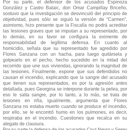
Por su parte, el defensor de los acusados Espinoza
González y Castro Balaic, don Omar Campillay Briceño,
sostuvo que la investigación se desvinculó del principio de
objetividad, pues sólo se siguió la versión de “Carmen”,
asimismo, hizo presente que la Fiscalía no podrá acreditar
las lesiones graves que se imputan a su representado, por
lo demás, en su favor se configura la eximente de
responsabilidad de legítima defensa. En cuanto al
homicidio, señala que su representado fue agredido por
Flores Sanzana con un hacha, para luego quitársela y
golpearlo en el pecho, hecho sucedido en la mitad del
recorrido que une sus viviendas, ignorando la magnitud de
las lesiones. Finalmente, expone que sus defendidos no
causan el incendio, explicando que la sangre del acusado
que tienen sus representados, es por la agresión antes
detallada, pues Georgina se interpone durante la pelea, por
eso le salta sangre, por lo tanto, a lo más, se trata de
lesiones en riña, igualmente, argumenta que Flores
Sanzana no estaba muerto cuando se produce el incendio,
por ello, se le encontró humo en los pulmones, es decir,
respiraba en el incendio. Cuestiones que recalca en su
alegato de clausura.
Por su parte la defensa de los acusados Cruz Neyra y Serey