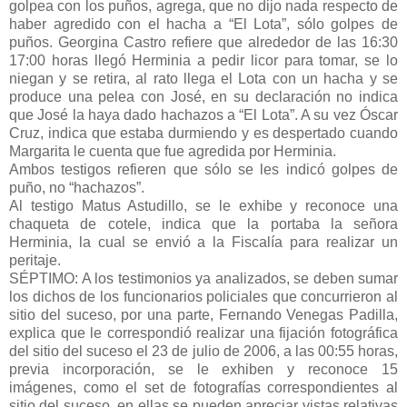
golpea con los puños, agrega, que no dijo nada respecto de
haber agredido con el hacha a “El Lota”, sólo golpes de
puños. Georgina Castro refiere que alrededor de las 16:30
17:00 horas llegó Herminia a pedir licor para tomar, se lo
niegan y se retira, al rato llega el Lota con un hacha y se
produce una pelea con José, en su declaración no indica
que José la haya dado hachazos a “El Lota”. A su vez Óscar
Cruz, indica que estaba durmiendo y es despertado cuando
Margarita le cuenta que fue agredida por Herminia.
Ambos testigos refieren que sólo se les indicó golpes de
puño, no “hachazos”.
Al testigo Matus Astudillo, se le exhibe y reconoce una
chaqueta de cotele, indica que la portaba la señora
Herminia, la cual se envió a la Fiscalía para realizar un
peritaje.
SÉPTIMO: A los testimonios ya analizados, se deben sumar
los dichos de los funcionarios policiales que concurrieron al
sitio del suceso, por una parte, Fernando Venegas Padilla,
explica que le correspondió realizar una fijación fotográfica
del sitio del suceso el 23 de julio de 2006, a las 00:55 horas,
previa incorporación, se le exhiben y reconoce 15
imágenes, como el set de fotografías correspondientes al
sitio del suceso, en ellas se pueden apreciar vistas relativas