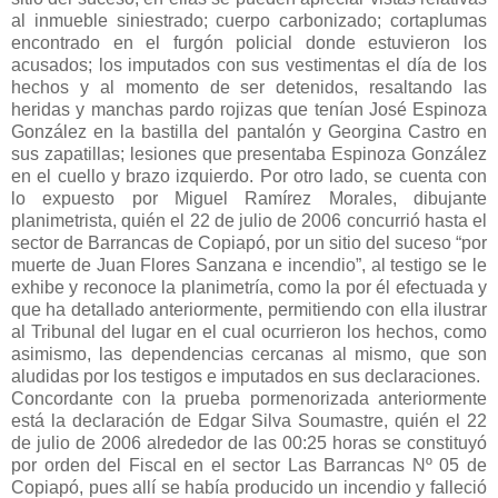
al inmueble siniestrado; cuerpo carbonizado; cortaplumas
encontrado en el furgón policial donde estuvieron los
acusados; los imputados con sus vestimentas el día de los
hechos y al momento de ser detenidos, resaltando las
heridas y manchas pardo rojizas que tenían José Espinoza
González en la bastilla del pantalón y Georgina Castro en
sus zapatillas; lesiones que presentaba Espinoza González
en el cuello y brazo izquierdo. Por otro lado, se cuenta con
lo expuesto por Miguel Ramírez Morales, dibujante
planimetrista, quién el 22 de julio de 2006 concurrió hasta el
sector de Barrancas de Copiapó, por un sitio del suceso “por
muerte de Juan Flores Sanzana e incendio”, al testigo se le
exhibe y reconoce la planimetría, como la por él efectuada y
que ha detallado anteriormente, permitiendo con ella ilustrar
al Tribunal del lugar en el cual ocurrieron los hechos, como
asimismo, las dependencias cercanas al mismo, que son
aludidas por los testigos e imputados en sus declaraciones.
Concordante con la prueba pormenorizada anteriormente
está la declaración de Edgar Silva Soumastre, quién el 22
de julio de 2006 alrededor de las 00:25 horas se constituyó
por orden del Fiscal en el sector Las Barrancas Nº 05 de
Copiapó, pues allí se había producido un incendio y falleció