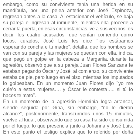
embargo, como su conviviente tenía una herida en su
mandíbula, por una pelea anterior con José Espinoza,
regresan antes a la casa. Al estacionar el vehículo, se baja
su pareja e ingresan al inmueble, mientras ella procede a
cerrar la puerta, en esas circunstancias, ve a sus vecinos, es
decir, los cuatro acusados, que venían corriendo como
locos, curados, José Luis les dice "los estábamos
esperando concha e tu madre", detalla, que los hombres se
van con su pareja y las mujeres se quedan con ella, indica,
que pegó un golpe en la cabeza a Margarita, durante la
agresión, observó que a su pareja Juan Flores Sanzana le
estaban pegando Óscar y José, al comienzo, su conviviente
estaba de pie, pero luego en el piso, mientras los imputados
lo golpeaban. En un momento Juan Flores dijo "yo me
cule’o a estas mujeres…. y Óscar le contesta….. si tú lo
haces te mato".
En un momento de la agresión Herminia logra arrancar,
siendo seguida por Gina, sin embargo, “no le dieron
alcance”, posteriormente, transcurridos unos 15 minutos,
vuelve al lugar, observando que su casa ha sido consumida
por el fuego, lo que presencia junto a Johanna y José Luis.
En este punto el testigo explica que lo referido por doña