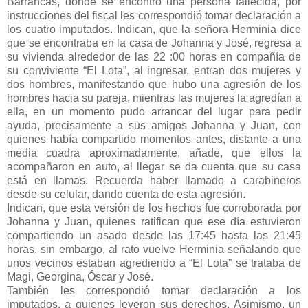
Barrancas, donde se encontró una persona fallecida, por
instrucciones del fiscal les correspondió tomar declaración a
los cuatro imputados. Indican, que la señora Herminia dice
que se encontraba en la casa de Johanna y José, regresa a
su vivienda alrededor de las 22 :00 horas en compañía de
su conviviente “El Lota”, al ingresar, entran dos mujeres y
dos hombres, manifestando que hubo una agresión de los
hombres hacia su pareja, mientras las mujeres la agredían a
ella, en un momento pudo arrancar del lugar para pedir
ayuda, precisamente a sus amigos Johanna y Juan, con
quienes había compartido momentos antes, distante a una
media cuadra aproximadamente, añade, que ellos la
acompañaron en auto, al llegar se da cuenta que su casa
está en llamas. Recuerda haber llamado a carabineros
desde su celular, dando cuenta de esta agresión.
Indican, que esta versión de los hechos fue corroborada por
Johanna y Juan, quienes ratifican que ese día estuvieron
compartiendo un asado desde las 17:45 hasta las 21:45
horas, sin embargo, al rato vuelve Herminia señalando que
unos vecinos estaban agrediendo a “El Lota” se trataba de
Magi, Georgina, Óscar y José.
También les correspondió tomar declaración a los
imputados, a quienes leyeron sus derechos. Asimismo, un